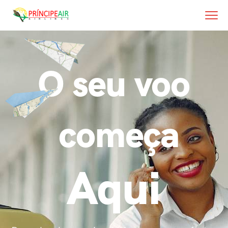
O seu voo
começa
Aqui