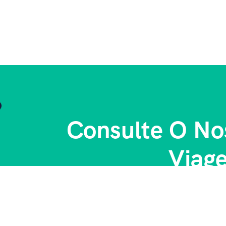
Consulte O No
Viag